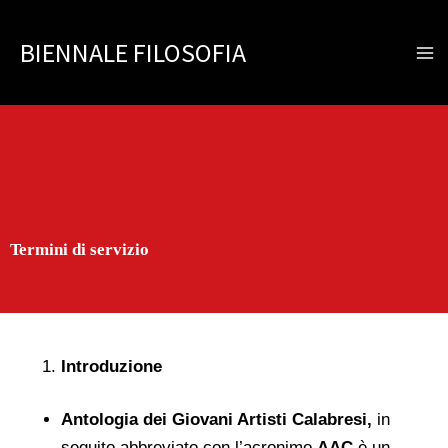
Vai
al
BIENNALE FILOSOFIA
contenuto
Termini di servizio
Introduzione
Antologia dei Giovani Artisti Calabresi,
in
seguito abbreviato con l’acronimo
AAC
è un