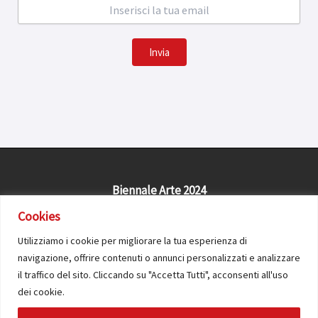
Invia
Biennale Arte 2024
Civitas Solis Cosenza APS
Cookies
Utilizziamo i cookie per migliorare la tua esperienza di
navigazione, offrire contenuti o annunci personalizzati e analizzare
il traffico del sito. Cliccando su "Accetta Tutti", acconsenti all'uso
Contatti
-
Privacy
Policy
-
Cookies
dei cookie.
© Biennale di Filosofia 2026 - Tutti i contenuti del