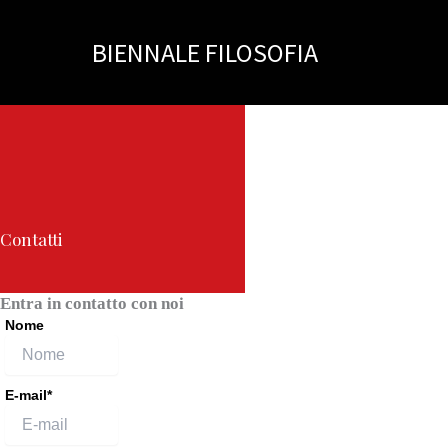
Vai
al
BIENNALE FILOSOFIA
contenuto
Contatti
Entra in contatto con noi
Nome
E-mail