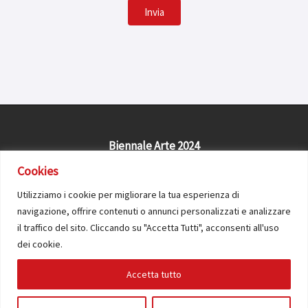
Invia
Biennale Arte 2024
Civitas Solis Cosenza APS
Cookies
Utilizziamo i cookie per migliorare la tua esperienza di
navigazione, offrire contenuti o annunci personalizzati e analizzare
il traffico del sito. Cliccando su "Accetta Tutti", acconsenti all'uso
Contatti
-
Privacy
Policy
-
Cookies
dei cookie.
© Biennale di Filosofia 2026 - Tutti i contenuti del
Accetta tutto
sito sono coperti da copyright