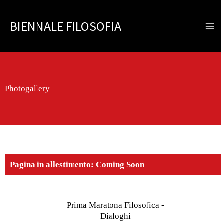
Vai
al
BIENNALE FILOSOFIA
contenuto
Photogallery
Pagina in allestimento: Coming Soon
Prima Maratona Filosofica -
Dialoghi