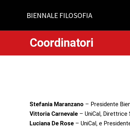
Vai
al
BIENNALE FILOSOFIA
contenuto
Coordinatori
Stefania Maranzano
– Presidente Bien
Vittoria Carnevale
– UniCal, Direttrice
Luciana De Rose
– UniCal, e President