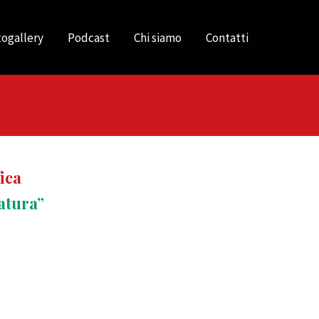
ogallery
Podcast
Chi siamo
Contatti
ica
atura”