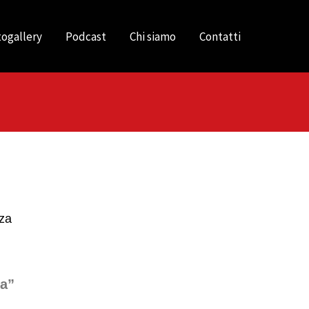
ogallery
Podcast
Chi siamo
Contatti
nza
za”